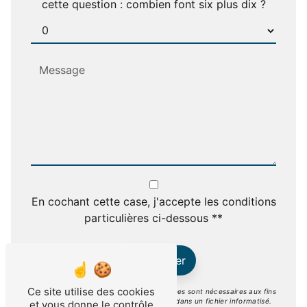
cette question : combien font six plus dix ?
En cochant cette case, j'accepte les conditions
particulières ci-dessous **
Envoyer
Ce site utilise des cookies
** Les données personnelles communiquées sont nécessaires aux fins
de vous contacter et sont enregistrées dans un fichier informatisé.
et vous donne le contrôle