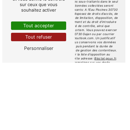
Elles sont destinées à A l'Eau Piscines et ses sous-traitants dans le seul
sur ceux que vous
but de répondre à votre message. Les données collectées seront
souhaitez activer
communiquées aux seuls destinataires suivants: A l'Eau Piscines 30730
Gajan a.leau.piscines@outlook.com. Vous disposez de droits d’accès, de
rectification, d’effacement, de portabilité, de limitation, d’opposition, de
retrait de votre consentement à tout moment et du droit d’introduire
Tout accepter
une réclamation auprès d’une autorité de contrôle, ainsi que
d’organiser le sort de vos données post-mortem. Vous pouvez exercer
ces droits par voie postale à l'adresse 30730 Gajan ou par courrier
Tout refuser
électronique à l'adresse a.leau.piscines@outlook.com. Un justificatif
d'identité pourra vous être demandé. Nous conservons vos données
pendant la période de prise de contact puis pendant la durée de
Personnaliser
prescription légale aux fins probatoires et de gestion des contentieux.
Vous avez le droit de vous inscrire sur la liste d'opposition au
démarchage téléphonique, disponible à cette adresse:
Bloctel.gouv.fr
.
Consultez le site cnil.fr pour plus d’informations sur vos droits.
Nous intervenons sur ces villes