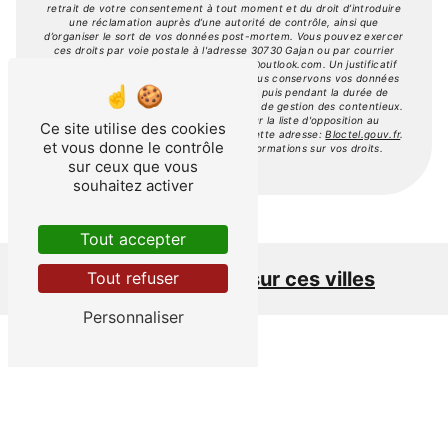
retrait de votre consentement à tout moment et du droit d’introduire
une réclamation auprès d’une autorité de contrôle, ainsi que
d’organiser le sort de vos données post-mortem. Vous pouvez exercer
ces droits par voie postale à l'adresse 30730 Gajan ou par courrier
électronique à l'adresse a.leau.piscines@outlook.com. Un justificatif
d'identité pourra vous être demandé. Nous conservons vos données
pendant la période de prise de contact puis pendant la durée de
prescription légale aux fins probatoires et de gestion des contentieux.
Vous avez le droit de vous inscrire sur la liste d'opposition au
Ce site utilise des cookies
démarchage téléphonique, disponible à cette adresse:
Bloctel.gouv.fr
.
et vous donne le contrôle
Consultez le site cnil.fr pour plus d’informations sur vos droits.
sur ceux que vous
souhaitez activer
Tout accepter
Nous intervenons sur ces villes
Tout refuser
Personnaliser
Nîmes
Sommières