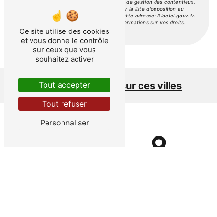
prescription légale aux fins probatoires et de gestion des contentieux.
Vous avez le droit de vous inscrire sur la liste d'opposition au
démarchage téléphonique, disponible à cette adresse:
Bloctel.gouv.fr
.
Consultez le site cnil.fr pour plus d’informations sur vos droits.
Ce site utilise des cookies
et vous donne le contrôle
sur ceux que vous
souhaitez activer
Nous intervenons sur ces villes
Tout accepter
Tout refuser
Personnaliser
Uzès
Nîmes
Sommières
Alès