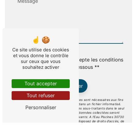
Ce site utilise des cookies
et vous donne le contrôle
En cochant cette case, j'accepte les conditions
sur ceux que vous
particulières ci-dessous **
souhaitez activer
Tout accepter
Envoyer
Tout refuser
** Les données personnelles communiquées sont nécessaires aux fins
de vous contacter et sont enregistrées dans un fichier informatisé.
Personnaliser
Elles sont destinées à A l'Eau Piscines et ses sous-traitants dans le seul
but de répondre à votre message. Les données collectées seront
communiquées aux seuls destinataires suivants: A l'Eau Piscines 30730
Gajan a.leau.piscines@outlook.com. Vous disposez de droits d’accès, de
rectification, d’effacement, de portabilité, de limitation, d’opposition, de
retrait de votre consentement à tout moment et du droit d’introduire
une réclamation auprès d’une autorité de contrôle, ainsi que