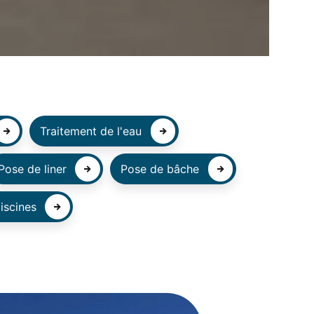
Traitement de l'eau
Pose de liner
Pose de bâche
iscines