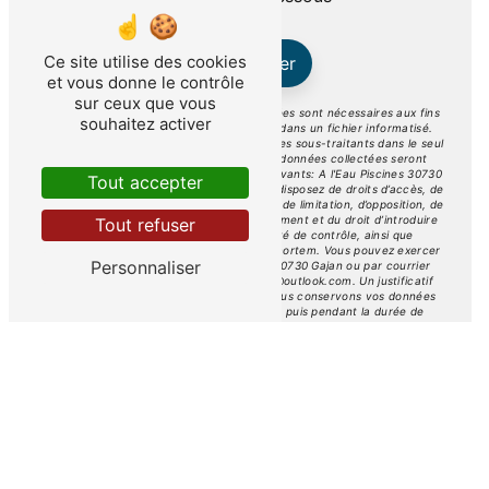
Ce site utilise des cookies
Envoyer
et vous donne le contrôle
sur ceux que vous
** Les données personnelles communiquées sont nécessaires aux fins
souhaitez activer
de vous contacter et sont enregistrées dans un fichier informatisé.
Elles sont destinées à A l'Eau Piscines et ses sous-traitants dans le seul
but de répondre à votre message. Les données collectées seront
communiquées aux seuls destinataires suivants: A l'Eau Piscines 30730
Tout accepter
Gajan a.leau.piscines@outlook.com. Vous disposez de droits d’accès, de
rectification, d’effacement, de portabilité, de limitation, d’opposition, de
retrait de votre consentement à tout moment et du droit d’introduire
Tout refuser
une réclamation auprès d’une autorité de contrôle, ainsi que
d’organiser le sort de vos données post-mortem. Vous pouvez exercer
Personnaliser
ces droits par voie postale à l'adresse 30730 Gajan ou par courrier
électronique à l'adresse a.leau.piscines@outlook.com. Un justificatif
d'identité pourra vous être demandé. Nous conservons vos données
pendant la période de prise de contact puis pendant la durée de
prescription légale aux fins probatoires et de gestion des contentieux.
Vous avez le droit de vous inscrire sur la liste d'opposition au
démarchage téléphonique, disponible à cette adresse:
Bloctel.gouv.fr
.
Consultez le site cnil.fr pour plus d’informations sur vos droits.