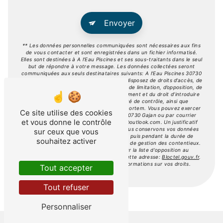
Envoyer
** Les données personnelles communiquées sont nécessaires aux fins
de vous contacter et sont enregistrées dans un fichier informatisé.
Elles sont destinées à A l'Eau Piscines et ses sous-traitants dans le seul
but de répondre à votre message. Les données collectées seront
communiquées aux seuls destinataires suivants: A l'Eau Piscines 30730
Gajan a.leau.piscines@outlook.com. Vous disposez de droits d’accès, de
rectification, d’effacement, de portabilité, de limitation, d’opposition, de
retrait de votre consentement à tout moment et du droit d’introduire
une réclamation auprès d’une autorité de contrôle, ainsi que
d’organiser le sort de vos données post-mortem. Vous pouvez exercer
Ce site utilise des cookies
ces droits par voie postale à l'adresse 30730 Gajan ou par courrier
et vous donne le contrôle
électronique à l'adresse a.leau.piscines@outlook.com. Un justificatif
d'identité pourra vous être demandé. Nous conservons vos données
sur ceux que vous
pendant la période de prise de contact puis pendant la durée de
souhaitez activer
prescription légale aux fins probatoires et de gestion des contentieux.
Vous avez le droit de vous inscrire sur la liste d'opposition au
démarchage téléphonique, disponible à cette adresse:
Bloctel.gouv.fr
.
Consultez le site cnil.fr pour plus d’informations sur vos droits.
Tout accepter
Tout refuser
Personnaliser