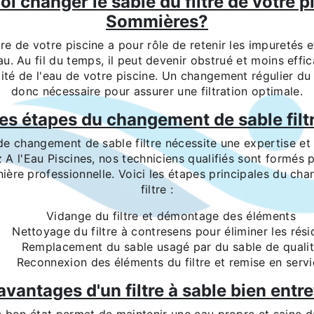
i changer le sable du filtre de votre p
Sommières?
tre de votre piscine a pour rôle de retenir les impuretés e
u. Au fil du temps, il peut devenir obstrué et moins effi
ité de l'eau de votre piscine. Un changement régulier du 
donc nécessaire pour assurer une filtration optimale.
es étapes du changement de sable filt
e changement de sable filtre nécessite une expertise et 
 A l'Eau Piscines, nos techniciens qualifiés sont formés p
ière professionnelle. Voici les étapes principales du ch
filtre :
Vidange du filtre et démontage des éléments
Nettoyage du filtre à contresens pour éliminer les rési
Remplacement du sable usagé par du sable de quali
Reconnexion des éléments du filtre et remise en serv
avantages d'un filtre à sable bien entr