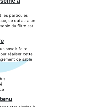
iscine à
t les particules
cace, ce qui aura un
sable du filtre est
re
un savoir-faire
our réaliser cette
angement de sable
dus
té
ice
etenu