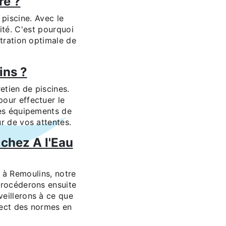
re ?
 piscine. Avec le
cité. C'est pourquoi
ltration optimale de
ins ?
etien de piscines.
our effectuer le
des équipements de
r de vos attentes.
chez A l'Eau
 à Remoulins, notre
 procéderons ensuite
eillerons à ce que
pect des normes en