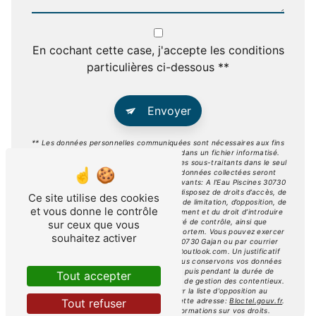
En cochant cette case, j'accepte les conditions
particulières ci-dessous **
Envoyer
** Les données personnelles communiquées sont nécessaires aux fins
de vous contacter et sont enregistrées dans un fichier informatisé.
Elles sont destinées à A l'Eau Piscines et ses sous-traitants dans le seul
but de répondre à votre message. Les données collectées seront
communiquées aux seuls destinataires suivants: A l'Eau Piscines 30730
Gajan a.leau.piscines@outlook.com. Vous disposez de droits d’accès, de
Ce site utilise des cookies
rectification, d’effacement, de portabilité, de limitation, d’opposition, de
et vous donne le contrôle
retrait de votre consentement à tout moment et du droit d’introduire
une réclamation auprès d’une autorité de contrôle, ainsi que
sur ceux que vous
d’organiser le sort de vos données post-mortem. Vous pouvez exercer
souhaitez activer
ces droits par voie postale à l'adresse 30730 Gajan ou par courrier
électronique à l'adresse a.leau.piscines@outlook.com. Un justificatif
d'identité pourra vous être demandé. Nous conservons vos données
pendant la période de prise de contact puis pendant la durée de
Tout accepter
prescription légale aux fins probatoires et de gestion des contentieux.
Vous avez le droit de vous inscrire sur la liste d'opposition au
démarchage téléphonique, disponible à cette adresse:
Bloctel.gouv.fr
.
Tout refuser
Consultez le site cnil.fr pour plus d’informations sur vos droits.