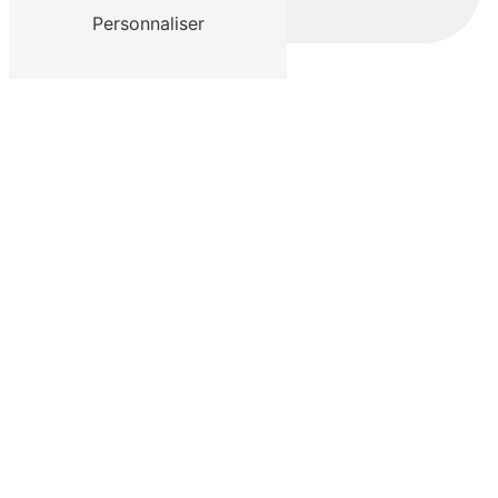
Personnaliser
Nous intervenons sur ces villes
Uzès
Nîmes
Sommières
Alès